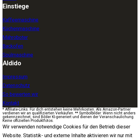
Einstiege
Kaffeemaschine
Küchenmaschine
Mähroboter
Backofen
Spülmaschine
Aldido
Impressum
Datenschutz
So bewerten wir
Kontakt
* Affiliate-Links. Für dich entstehen keine Mehrkosten. Als Amazon-Partner
verdienen wir an qualifizierten Verkäufen. ** Symbolbilder: Wenn nicht anders
gekennzeichnet, sind Bilder KI-generiert und dienen der Veranschaulichung.
Keine offiziellen Produktfotos.
Wir verwenden notwendige Cookies für den Betrieb dieser
Website. Statistik- und externe Inhalte aktivieren wir nur mit