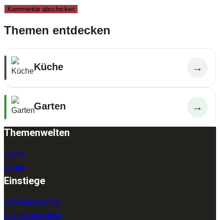
Themen entdecken
Küche
→
Garten
→
Themenwelten
Küche
Garten
Einstiege
Kaffeemaschine
Küchenmaschine