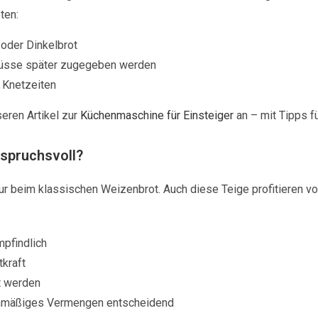
ten:
 oder Dinkelbrot
 Nüsse später zugegeben werden
 Knetzeiten
seren Artikel zur
Küchenmaschine für Einsteiger
an – mit Tipps f
spruchsvoll?
nur beim klassischen Weizenbrot. Auch diese Teige profitieren v
mpfindlich
tkraft
et werden
chmäßiges Vermengen entscheidend