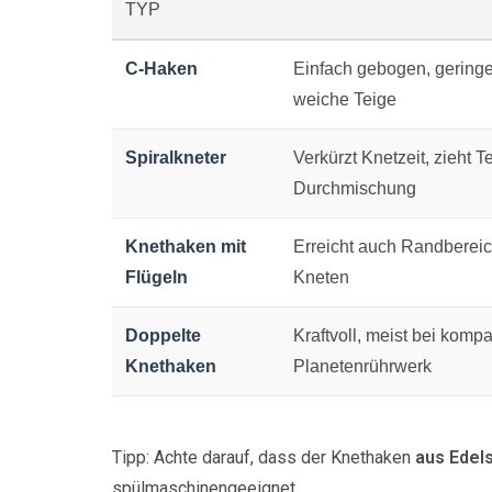
TYP
C-Haken
Einfach gebogen, geringer
weiche Teige
Spiralkneter
Verkürzt Knetzeit, zieht T
Durchmischung
Knethaken mit
Erreicht auch Randberei
Flügeln
Kneten
Doppelte
Kraftvoll, meist bei kom
Knethaken
Planetenrührwerk
Tipp: Achte darauf, dass der Knethaken
aus Edels
spülmaschinengeeignet.