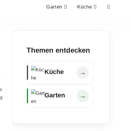
Website-
Garten
Küche
Suche
umschalten
Themen entdecken
Küche
→
n
Garten
→
nd