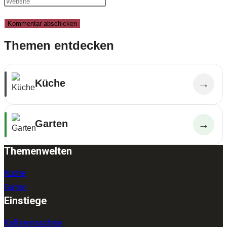
Themen entdecken
Küche
→
Garten
→
Themenwelten
Küche
Garten
Einstiege
Kaffeemaschine