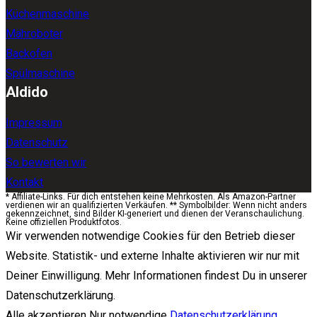
Küchenmaschine
Mähroboter
Backofen
Spülmaschine
Aldido
Impressum
Datenschutz
So bewerten wir
Kontakt
* Affiliate-Links. Für dich entstehen keine Mehrkosten. Als Amazon-Partner
verdienen wir an qualifizierten Verkäufen. ** Symbolbilder: Wenn nicht anders
gekennzeichnet, sind Bilder KI-generiert und dienen der Veranschaulichung.
Keine offiziellen Produktfotos.
Wir verwenden notwendige Cookies für den Betrieb dieser
Website. Statistik- und externe Inhalte aktivieren wir nur mit
Deiner Einwilligung. Mehr Informationen findest Du in unserer
Datenschutzerklärung.
Alle akzeptieren
Nur notwendige
Datenschutzerklärung