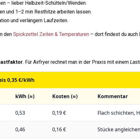
en – lieber Halbzeit-Schütteln/Wenden.
ten und 1–2 min Resthitze arbeiten lassen.
ation und verlängern Laufzeiten.
in den
Spickzettel Zeiten & Temperaturen
– dort findest du auch
Lastfaktor
. Für Airfryer rechnet man in der Praxis mit einem
Last
eis 0,35 €/kWh
kWh (≈)
Kosten (≈)
Kommentar
0,53
0,19 €
Flach schichten, H
0,46
0,16 €
Stücke angleichen