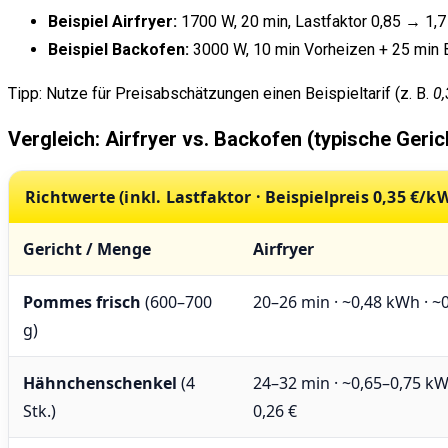
Beispiel Airfryer:
1700 W, 20 min, Lastfaktor 0,85 → 1,7
Beispiel Backofen:
3000 W, 10 min Vorheizen + 25 min Ba
Tipp: Nutze für Preisabschätzungen einen Beispieltarif (z. B.
0
Vergleich: Airfryer vs. Backofen (typische Geric
Richtwerte (inkl. Lastfaktor · Beispielpreis 0,35 €/k
Gericht / Menge
Airfryer
Pommes frisch
(600–700
20–26 min · ~0,48 kWh · ~0
g)
Hähnchenschenkel
(4
24–32 min · ~0,65–0,75 kW
Stk.)
0,26 €