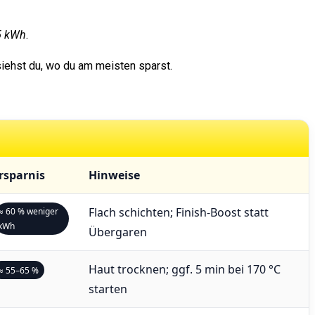
5 kWh
.
siehst du, wo du am meisten sparst.
rsparnis
Hinweise
Flach schichten; Finish-Boost statt
≈ 60 % weniger
kWh
Übergaren
Haut trocknen; ggf. 5 min bei 170 °C
≈ 55–65 %
starten