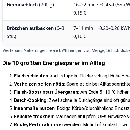
Gemüseblech
(700 g)
16–22 min · ~0,45–0,55 kW
0,19 €
Brötchen aufbacken
(6–8
7–11 min · ~0,20–0,28 kWh
Stk.)
0,10 €
Werte sind Näherungen; reale kWh hängen von Menge, Schichtdick
Die 10 größten Energiesparer im Alltag
Flach schichten statt stapeln:
Fläche schlägt Höhe – ve
Vorheizen selten nötig:
Spare es dir bei Alltagsgericht
Finish-Boost statt Übergaren:
Am Ende 5–10 °C höher 
Batch-Cooking:
Zwei schnelle Durchgänge sind oft günsti
Innenmaße nutzen:
Eckige Körbe/blechähnliche Einsätze
Feuchte trocknen:
Marinaden abtupfen; Öl-& Gewürze vo
Roste/Perforation verwenden:
Mehr Luftkontakt = wen