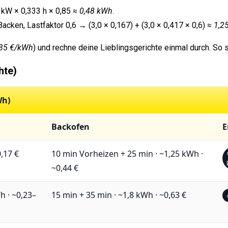
 kW × 0,333 h × 0,85 ≈
0,48 kWh
.
cken, Lastfaktor 0,6 → (3,0 × 0,167) + (3,0 × 0,417 × 0,6) ≈
1,2
,35 €/kWh
) und rechne deine Lieblingsgerichte einmal durch. So 
hte)
Wh)
Backofen
E
,17 €
10 min Vorheizen + 25 min · ~1,25 kWh ·
~0,44 €
h · ~0,23–
15 min + 35 min · ~1,8 kWh · ~0,63 €