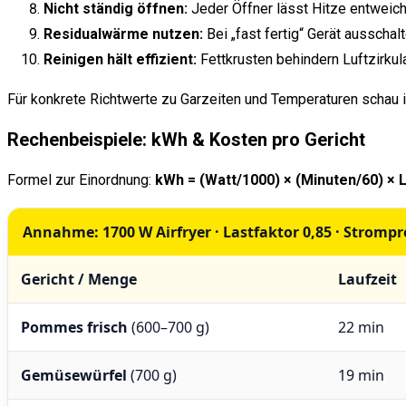
Nicht ständig öffnen:
Jeder Öffner lässt Hitze entweich
Residualwärme nutzen:
Bei „fast fertig“ Gerät ausschal
Reinigen hält effizient:
Fettkrusten behindern Luftzirkul
Für konkrete Richtwerte zu Garzeiten und Temperaturen schau 
Rechenbeispiele: kWh & Kosten pro Gericht
Formel zur Einordnung:
kWh = (Watt/1000) × (Minuten/60) × 
Annahme: 1700 W Airfryer · Lastfaktor 0,85 · Strompr
Gericht / Menge
Laufzeit
Pommes frisch
(600–700 g)
22 min
Gemüsewürfel
(700 g)
19 min