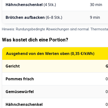
Hähnchenschenkel
(4 Stk.)
30 min
Brötchen aufbacken
(6–8 Stk.)
9 min
Hinweis: Rundungsbedingte Abweichungen sind normal. Thermostat-
Was kostet dich eine Portion?
Ausgehend von den Werten oben (0,35 €/kWh)
Gericht
G
Pommes frisch
0
Gemüsewürfel
0
Hähnchenschenkel
0