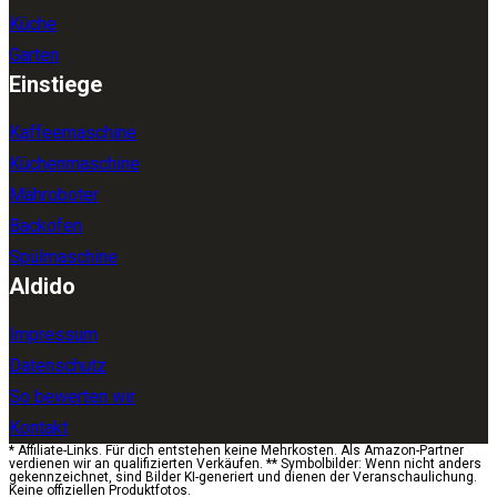
Küche
Garten
Einstiege
Kaffeemaschine
Küchenmaschine
Mähroboter
Backofen
Spülmaschine
Aldido
Impressum
Datenschutz
So bewerten wir
Kontakt
* Affiliate-Links. Für dich entstehen keine Mehrkosten. Als Amazon-Partner
verdienen wir an qualifizierten Verkäufen. ** Symbolbilder: Wenn nicht anders
gekennzeichnet, sind Bilder KI-generiert und dienen der Veranschaulichung.
Keine offiziellen Produktfotos.