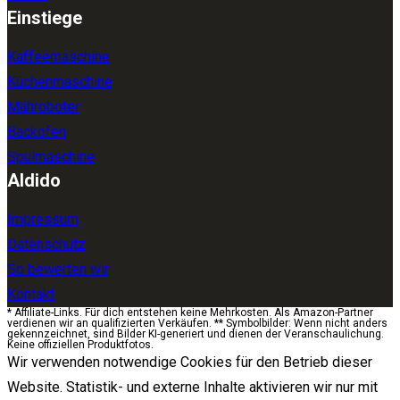
Einstiege
Kaffeemaschine
Küchenmaschine
Mähroboter
Backofen
Spülmaschine
Aldido
Impressum
Datenschutz
So bewerten wir
Kontakt
* Affiliate-Links. Für dich entstehen keine Mehrkosten. Als Amazon-Partner
verdienen wir an qualifizierten Verkäufen. ** Symbolbilder: Wenn nicht anders
gekennzeichnet, sind Bilder KI-generiert und dienen der Veranschaulichung.
Keine offiziellen Produktfotos.
Wir verwenden notwendige Cookies für den Betrieb dieser
Website. Statistik- und externe Inhalte aktivieren wir nur mit