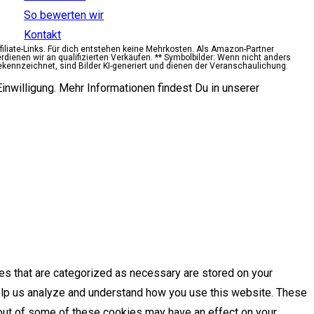
So bewerten wir
Kontakt
ffiliate-Links. Für dich entstehen keine Mehrkosten. Als Amazon-Partner
erdienen wir an qualifizierten Verkäufen. ** Symbolbilder: Wenn nicht anders
ekennzeichnet, sind Bilder KI-generiert und dienen der Veranschaulichung.
inwilligung. Mehr Informationen findest Du in unserer
es that are categorized as necessary are stored on your
 help us analyze and understand how you use this website. These
g out of some of these cookies may have an effect on your