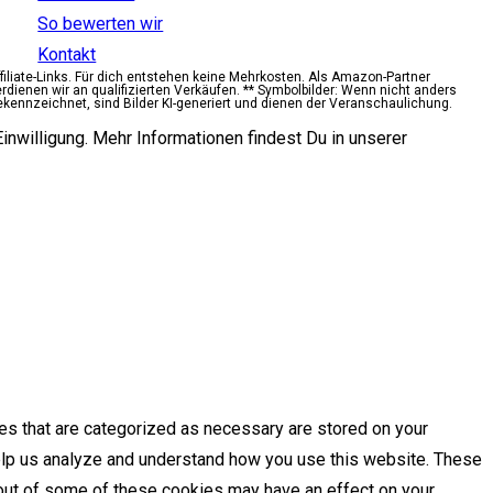
So bewerten wir
Kontakt
ffiliate-Links. Für dich entstehen keine Mehrkosten. Als Amazon-Partner
erdienen wir an qualifizierten Verkäufen. ** Symbolbilder: Wenn nicht anders
ekennzeichnet, sind Bilder KI-generiert und dienen der Veranschaulichung.
inwilligung. Mehr Informationen findest Du in unserer
es that are categorized as necessary are stored on your
 help us analyze and understand how you use this website. These
g out of some of these cookies may have an effect on your