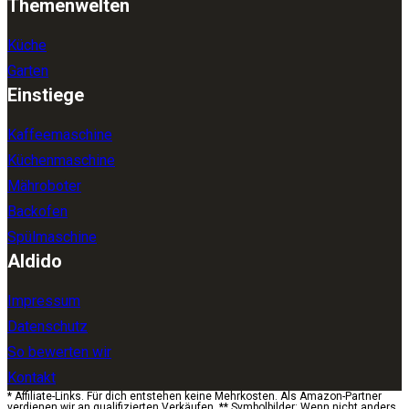
Themenwelten
Küche
Garten
Einstiege
Kaffeemaschine
Küchenmaschine
Mähroboter
Backofen
Spülmaschine
Aldido
Impressum
Datenschutz
So bewerten wir
Kontakt
* Affiliate-Links. Für dich entstehen keine Mehrkosten. Als Amazon-Partner
verdienen wir an qualifizierten Verkäufen. ** Symbolbilder: Wenn nicht anders