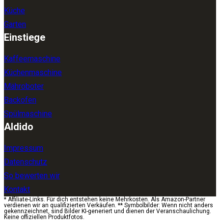
Küche
Garten
Einstiege
Kaffeemaschine
Küchenmaschine
Mähroboter
Backofen
Spülmaschine
Aldido
Impressum
Datenschutz
So bewerten wir
Kontakt
* Affiliate-Links. Für dich entstehen keine Mehrkosten. Als Amazon-Partner
verdienen wir an qualifizierten Verkäufen. ** Symbolbilder: Wenn nicht anders
gekennzeichnet, sind Bilder KI-generiert und dienen der Veranschaulichung.
Keine offiziellen Produktfotos.