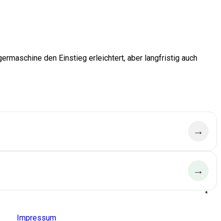
→
→
*
Aldido
Impressum