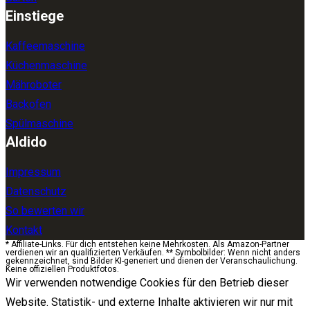
Einstiege
Kaffeemaschine
Küchenmaschine
Mähroboter
Backofen
Spülmaschine
Aldido
Impressum
Datenschutz
So bewerten wir
Kontakt
* Affiliate-Links. Für dich entstehen keine Mehrkosten. Als Amazon-Partner
verdienen wir an qualifizierten Verkäufen. ** Symbolbilder: Wenn nicht anders
gekennzeichnet, sind Bilder KI-generiert und dienen der Veranschaulichung.
Keine offiziellen Produktfotos.
Wir verwenden notwendige Cookies für den Betrieb dieser
Website. Statistik- und externe Inhalte aktivieren wir nur mit