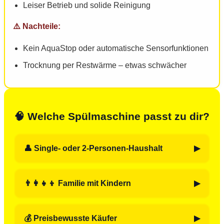
Leiser Betrieb und solide Reinigung
Kein AquaStop oder automatische Sensorfunktionen
Trocknung per Restwärme – etwas schwächer
🧠 Welche Spülmaschine passt zu dir?
👤 Single- oder 2-Personen-Haushalt
Die
Midea SF 5.60U
ist kompakt, leise und effizient –
perfekt für kleinere Haushalte mit wenig Platz und
👨‍👩‍👧‍👦 Familie mit Kindern
moderatem Spülaufkommen.
Der
Bosch SMS2ITW33E
überzeugt mit viel Platz,
zuverlässiger Reinigung und Familien-Features wie
💰 Preisbewusste Käufer