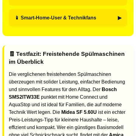
ExtraDry – ideal für den Alltag mit Kindern.
Der
Amica GSP 14742 W
punktet mit solider
Ausstattung zum kleinen Preis – ideal für Sparfüchse,
📱 Smart-Home-User & Technikfans
die trotzdem nicht auf Markenqualität verzichten
Der
Bosch SMS2ITW33E
bietet Home Connect, App-
wollen.
Steuerung und smarte Funktionen – perfekt für alle,
die Technik und Komfort schätzen.
🧾 Testfazit: Freistehende Spülmaschinen
im Überblick
Die verglichenen freistehenden Spülmaschinen
überzeugen mit solider Leistung, einfacher Bedienung
und sinnvollen Features für den Alltag. Der
Bosch
SMS2ITW33E
punktet mit Home Connect und
AquaStop und ist ideal für Familien, die auf moderne
Technik Wert legen. Die
Midea SF 5.60U
ist ein echter
Preis-Leistungs-Tipp für kleinere Haushalte – leise,
effizient und kompakt. Wer ein günstiges Basismodell
ohne viel Schnickschnack sucht, findet mit der
Amica