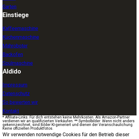
Garten
Einstiege
Kaffeemaschine
Küchenmaschine
Mähroboter
Backofen
Spülmaschine
Aldido
Impressum
Datenschutz
So bewerten wir
Kontakt
* Affiliate-Links. Für dich entstehen keine Mehrkosten. Als Amazon-Partner
verdienen wir an qualifizierten Verkäufen. ** Symbolbilder: Wenn nicht anders
gekennzeichnet, sind Bilder KI-generiert und dienen der Veranschaulichung.
Keine offiziellen Produktfotos.
Wir verwenden notwendige Cookies für den Betrieb dieser