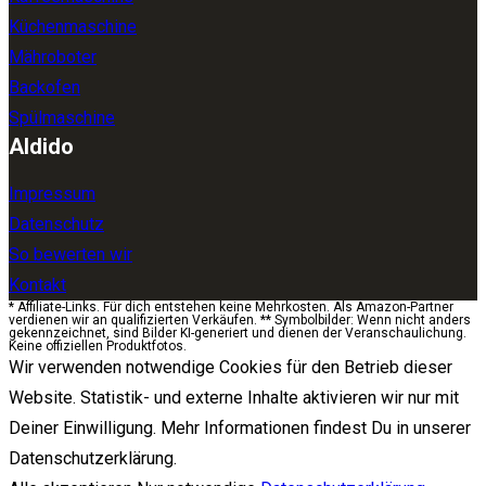
Küchenmaschine
Mähroboter
Backofen
Spülmaschine
Aldido
Impressum
Datenschutz
So bewerten wir
Kontakt
* Affiliate-Links. Für dich entstehen keine Mehrkosten. Als Amazon-Partner
verdienen wir an qualifizierten Verkäufen. ** Symbolbilder: Wenn nicht anders
gekennzeichnet, sind Bilder KI-generiert und dienen der Veranschaulichung.
Keine offiziellen Produktfotos.
Wir verwenden notwendige Cookies für den Betrieb dieser
Website. Statistik- und externe Inhalte aktivieren wir nur mit
Deiner Einwilligung. Mehr Informationen findest Du in unserer
Datenschutzerklärung.