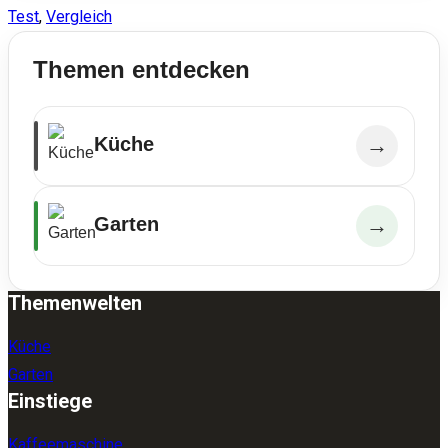
Test
,
Vergleich
Themen entdecken
Küche
→
Garten
→
Themenwelten
Küche
Garten
Einstiege
Kaffeemaschine