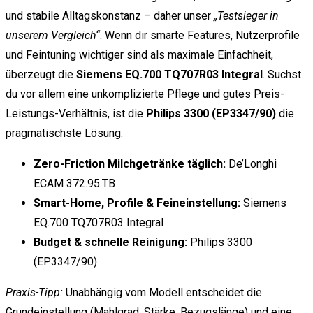
und stabile Alltagskonstanz – daher unser
„Testsieger in
unserem Vergleich“
. Wenn dir smarte Features, Nutzerprofile
und Feintuning wichtiger sind als maximale Einfachheit,
überzeugt die
Siemens EQ.700 TQ707R03 Integral
. Suchst
du vor allem eine unkomplizierte Pflege und gutes Preis-
Leistungs-Verhältnis, ist die
Philips 3300 (EP3347/90)
die
pragmatischste Lösung.
Zero-Friction Milchgetränke täglich:
De’Longhi
ECAM 372.95.TB
Smart-Home, Profile & Feineinstellung:
Siemens
EQ.700 TQ707R03 Integral
Budget & schnelle Reinigung:
Philips 3300
(EP3347/90)
Praxis-Tipp:
Unabhängig vom Modell entscheidet die
Grundeinstellung (Mahlgrad, Stärke, Bezugslänge) und eine