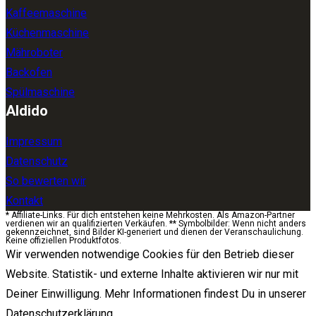
Kaffeemaschine
Küchenmaschine
Mähroboter
Backofen
Spülmaschine
Aldido
Impressum
Datenschutz
So bewerten wir
Kontakt
* Affiliate-Links. Für dich entstehen keine Mehrkosten. Als Amazon-Partner
verdienen wir an qualifizierten Verkäufen. ** Symbolbilder: Wenn nicht anders
gekennzeichnet, sind Bilder KI-generiert und dienen der Veranschaulichung.
Keine offiziellen Produktfotos.
Wir verwenden notwendige Cookies für den Betrieb dieser
Website. Statistik- und externe Inhalte aktivieren wir nur mit
Deiner Einwilligung. Mehr Informationen findest Du in unserer
Datenschutzerklärung.