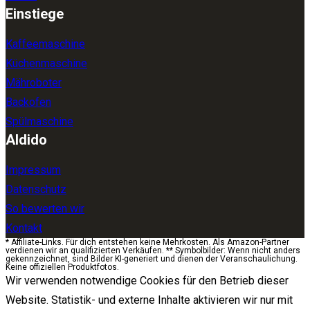
Einstiege
Kaffeemaschine
Küchenmaschine
Mähroboter
Backofen
Spülmaschine
Aldido
Impressum
Datenschutz
So bewerten wir
Kontakt
* Affiliate-Links. Für dich entstehen keine Mehrkosten. Als Amazon-Partner
verdienen wir an qualifizierten Verkäufen. ** Symbolbilder: Wenn nicht anders
gekennzeichnet, sind Bilder KI-generiert und dienen der Veranschaulichung.
Keine offiziellen Produktfotos.
Wir verwenden notwendige Cookies für den Betrieb dieser
Website. Statistik- und externe Inhalte aktivieren wir nur mit