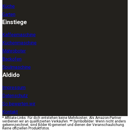
Küche
Garten
Einstiege
Kaffeemaschine
Küchenmaschine
Mähroboter
Backofen
Spülmaschine
Aldido
Impressum
Datenschutz
So bewerten wir
Kontakt
* Affiliate-Links. Für dich entstehen keine Mehrkosten. Als Amazon-Partner
verdienen wir an qualifizierten Verkäufen. ** Symbolbilder: Wenn nicht anders
gekennzeichnet, sind Bilder KI-generiert und dienen der Veranschaulichung.
Keine offiziellen Produktfotos.