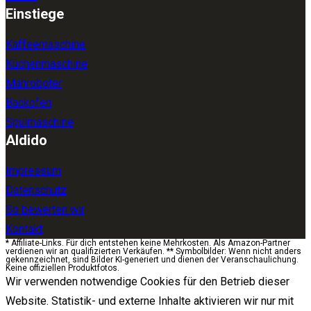
Einstiege
Kaffeemaschine
Küchenmaschine
Mähroboter
Backofen
Spülmaschine
Aldido
Impressum
Datenschutz
So bewerten wir
Kontakt
* Affiliate-Links. Für dich entstehen keine Mehrkosten. Als Amazon-Partner
verdienen wir an qualifizierten Verkäufen. ** Symbolbilder: Wenn nicht anders
gekennzeichnet, sind Bilder KI-generiert und dienen der Veranschaulichung.
Keine offiziellen Produktfotos.
Wir verwenden notwendige Cookies für den Betrieb dieser
Website. Statistik- und externe Inhalte aktivieren wir nur mit