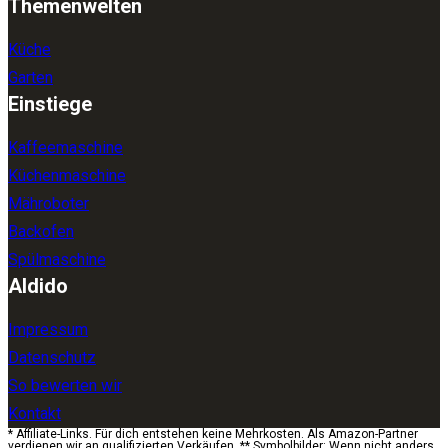
Themenwelten
Küche
Garten
Einstiege
Kaffeemaschine
Küchenmaschine
Mähroboter
Backofen
Spülmaschine
Aldido
Impressum
Datenschutz
So bewerten wir
Kontakt
* Affiliate-Links. Für dich entstehen keine Mehrkosten. Als Amazon-Partner
verdienen wir an qualifizierten Verkäufen. ** Symbolbilder: Wenn nicht anders