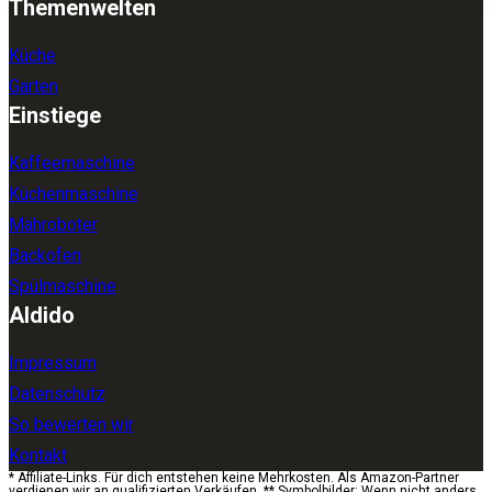
Themenwelten
Küche
Garten
Einstiege
Kaffeemaschine
Küchenmaschine
Mähroboter
Backofen
Spülmaschine
Aldido
Impressum
Datenschutz
So bewerten wir
Kontakt
* Affiliate-Links. Für dich entstehen keine Mehrkosten. Als Amazon-Partner
verdienen wir an qualifizierten Verkäufen. ** Symbolbilder: Wenn nicht anders