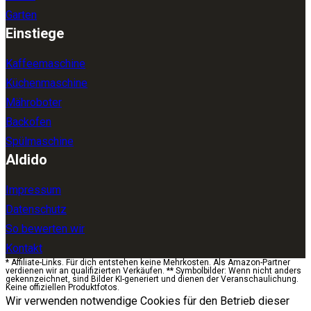
Garten
Einstiege
Kaffeemaschine
Küchenmaschine
Mähroboter
Backofen
Spülmaschine
Aldido
Impressum
Datenschutz
So bewerten wir
Kontakt
* Affiliate-Links. Für dich entstehen keine Mehrkosten. Als Amazon-Partner
verdienen wir an qualifizierten Verkäufen. ** Symbolbilder: Wenn nicht anders
gekennzeichnet, sind Bilder KI-generiert und dienen der Veranschaulichung.
Keine offiziellen Produktfotos.
Wir verwenden notwendige Cookies für den Betrieb dieser