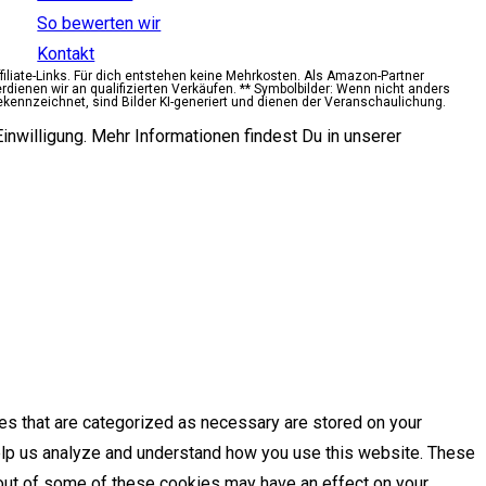
So bewerten wir
Kontakt
ffiliate-Links. Für dich entstehen keine Mehrkosten. Als Amazon-Partner
erdienen wir an qualifizierten Verkäufen. ** Symbolbilder: Wenn nicht anders
ekennzeichnet, sind Bilder KI-generiert und dienen der Veranschaulichung.
inwilligung. Mehr Informationen findest Du in unserer
es that are categorized as necessary are stored on your
 help us analyze and understand how you use this website. These
g out of some of these cookies may have an effect on your