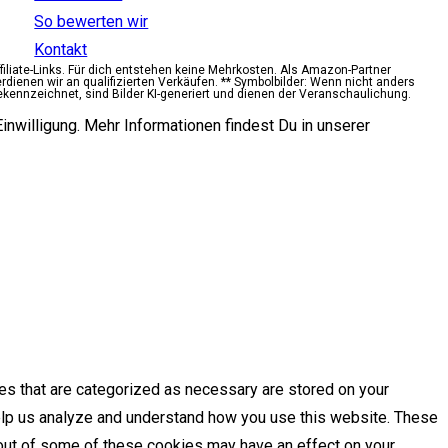
So bewerten wir
Kontakt
ffiliate-Links. Für dich entstehen keine Mehrkosten. Als Amazon-Partner
erdienen wir an qualifizierten Verkäufen. ** Symbolbilder: Wenn nicht anders
ekennzeichnet, sind Bilder KI-generiert und dienen der Veranschaulichung.
inwilligung. Mehr Informationen findest Du in unserer
es that are categorized as necessary are stored on your
 help us analyze and understand how you use this website. These
g out of some of these cookies may have an effect on your