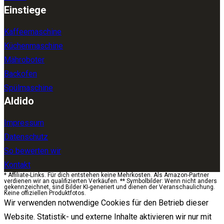
Einstiege
Kaffeemaschine
Küchenmaschine
Mähroboter
Backofen
Spülmaschine
Aldido
Impressum
Datenschutz
So bewerten wir
Kontakt
* Affiliate-Links. Für dich entstehen keine Mehrkosten. Als Amazon-Partner
verdienen wir an qualifizierten Verkäufen. ** Symbolbilder: Wenn nicht anders
gekennzeichnet, sind Bilder KI-generiert und dienen der Veranschaulichung.
Keine offiziellen Produktfotos.
Wir verwenden notwendige Cookies für den Betrieb dieser
Website. Statistik- und externe Inhalte aktivieren wir nur mit