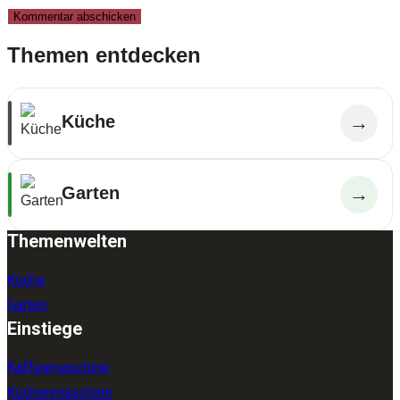
Themen entdecken
Küche
→
Garten
→
Themenwelten
Küche
Garten
Einstiege
Kaffeemaschine
Küchenmaschine