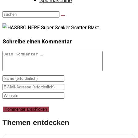
Spülmaschine
Schreibe einen Kommentar
Kommentar
Gib
deinen
Gib
Namen
deine
Gib
oder
E-
deine
Benutzernamen
Mail-
Website-
zum
Adresse
URL
Themen entdecken
Kommentieren
zum
ein