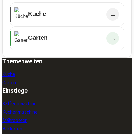
Küche
→
Garten
→
Themenwelten
Küche
Garten
Einstiege
Kaffeemaschine
Küchenmaschine
Mähroboter
Backofen