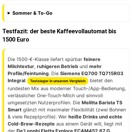
Sommer & To-Go
Testfazit: der beste Kaffeevollautomat bis
1500 Euro
Die 1500-€-Klasse liefert spürbar
feinere
Milchtextur
,
ruhigeren Betrieb
und
mehr
Profile/Feintuning
. Die
Siemens EQ700 TQ715R03
Integral
bietet den
Testsieger in unserem Vergleich
rundesten Mix aus moderner Touch-/App-Bedienung,
verlässlicher One-Touch-Milch und sinnvoll
umgesetzten Nutzerprofilen. Die
Melitta Barista TS
Smart
glänzt mit maximaler Flexibilität (zwei Bohnen
& viele Rezeptprofile). Wer
heiße Drinks und echte
Cold-Brew-Rezepte
aus einem Gerät will, liegt mit
der
De’Longhi Eletta Explore ECAM452.67.G