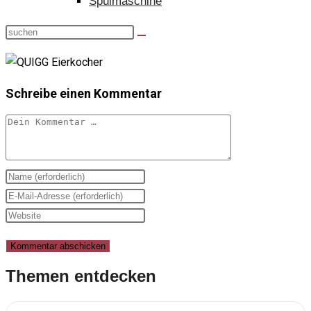
Spülmaschine
Schreibe einen Kommentar
Kommentar
Gib
deinen
Gib
Namen
deine
Gib
oder
E-
deine
Benutzernamen
Mail-
Website-
zum
Adresse
URL
Themen entdecken
Kommentieren
zum
ein