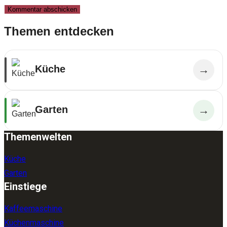
Themen entdecken
Küche
→
Garten
→
Themenwelten
Küche
Garten
Einstiege
Kaffeemaschine
Küchenmaschine