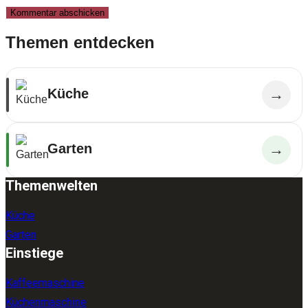
Themen entdecken
Küche
→
Garten
→
Themenwelten
Küche
Garten
Einstiege
Kaffeemaschine
Küchenmaschine