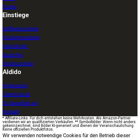
Garten
Einstiege
Kaffeemaschine
Küchenmaschine
Mähroboter
Backofen
Spülmaschine
Aldido
Impressum
Datenschutz
So bewerten wir
Kontakt
* Affiliate-Links. Für dich entstehen keine Mehrkosten. Als Amazon-Partner
verdienen wir an qualifizierten Verkäufen. ** Symbolbilder: Wenn nicht anders
gekennzeichnet, sind Bilder KI-generiert und dienen der Veranschaulichung.
Keine offiziellen Produktfotos.
Wir verwenden notwendige Cookies für den Betrieb dieser